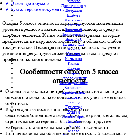
Дивеево
✔ Отход: фотобумага
Димитровград
✔ Бухгалтерские документы
Добрянка
Елабуга
Жигулевск
Отходы 5 класса опасности характеризуются наименьшим
Заволжье
уровнем вредного воздействия на окружающую среду и
Заречный
Зеленодольск
здоровье человека. К ним относятся материалы, которые
Ишимбай
практически не нарушают экосистему и обладают слабой
Йошкар-Ола
токсичностью. Несмотря на низкую опасность, их учет и
Казань
утилизация регулируются законодательством и требуют
Каменка
Камышин
профессионального подхода.
Канаш
Кинель
Особенности отходов 5 класса
Киров
Кирово-Чепецк
опасности
Козьмодемьянск
Котельнич
Отходы этого класса не требуют специального паспорта
Краснокамск
опасного отхода, однако обязательны их учет и ежегодная
Кстово
Кузнецк
отчетность.
Кумертау
К категории относятся пищевые остатки,
Кунгур
сельскохозяйственные отходы, бумага, картон, металлолом,
Лениногорск
строительные материалы, бытовой мусор и другие
Лысково
Лысьва
материалы с минимальным уровнем токсичности.
Маркс
При неправильном обращении даже отходы 5 класса могут