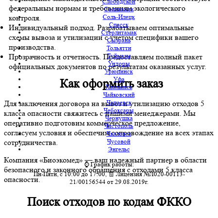
Слободской
федеральным нормам и требованиям экологического
Соликамск
Соль-Илецк
контроля.
Спасск
Индивидуальный подход. Разрабатываем оптимальные
Стерлитамак
схемы вывоза и утилизации с учетом специфики вашего
Сызрань
производства.
Тольятти
Туймазы
Прозрачность и отчетность. Предоставляем полный пакет
Ундоры
официальных документов по результатам оказанных услуг.
Урюпинск
Уфа
Как оформить заказ
Хвалынск
Чайковский
Чапаевск
Для заключения договора на вывоз и утилизацию отходов 5
Чебоксары
класса опасности свяжитесь с нашими менеджерами. Мы
Чернушка
оперативно подготовим коммерческое предложение,
Чистополь
согласуем условия и обеспечим сопровождение на всех этапах
Чкаловск
Чусовой
сотрудничества.
Энгельс
Компания «Биоэкомед» — ваш надежный партнер в области
⌚ График работы:
безопасного и законного обращения с отходами 5 класса
Пн-Пятн, с 10:00 до 17:00, 🧾 Лицензия №Л020-00113-
опасности.
21/00156544 от 29.08.2019г.
Поиск отходов по кодам ФККО