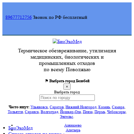
89677712756
Звонок по РФ бесплатный
Термическое обезвреживание, утилизация
медицинских, биологических и
промышленных отходов
по всему Поволжью
⚑ Выбрать город
Белебей
×
Выбрать город
Часто ищут:
Ульяновск
,
Саратов
,
Нижний Новгород
,
Казань
,
Самара
,
Тольятти
,
Саранск
,
Волгоград
,
Йошкар-Ола
,
Пенза
,
Пермь
,
Чебоксары
,
Энгельс
.
Азнакаево
БиоЭкоМед
Алатырь
Список отходов по видам