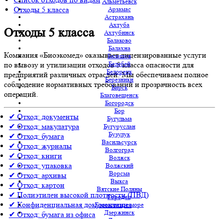
Альметьевск
Отходы 5 класса
Арзамас
Астрахань
Ахтуба
Отходы 5 класса
Ахтубинск
Балаково
Балахна
Компания «Биоэкомед» оказывает лицензированные услуги
Балашов
Белебей
по вывозу и утилизации отходов 5 класса опасности для
Белорецк
предприятий различных отраслей. Мы обеспечиваем полное
Березники
соблюдение нормативных требований и прозрачность всех
Бирск
операций.
Благовещенск
Богородск
Бор
✔ Отход: документы
Бугульма
✔ Отход: макулатура
Бугуруслан
Бузулук
✔ Отход: бумага
Васильсурск
✔ Отход: журналы
Волгоград
✔ Отход: книги
Волжск
✔ Отход: упаковка
Волжский
Ворсма
✔ Отход: архивы
Выкса
✔ Отход: картон
Вятские Поляны
✔ Полиэтилен высокой плотности (ПВД)
Городец
✔ Конфиденциальная документация
Горьковское море
Дзержинск
✔ Отход: бумага из офиса