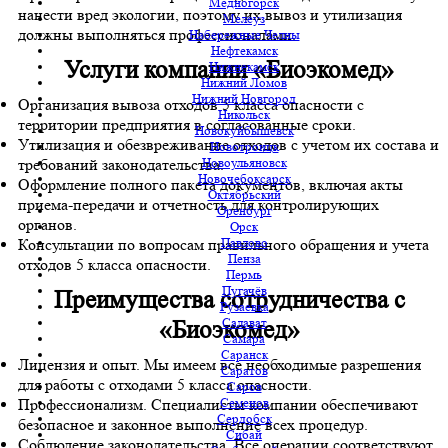
Медногорск
нанести вред экологии, поэтому их вывоз и утилизация
Мелеуз
должны выполняться профессионалами.
Набережные Челны
Нефтекамск
Услуги компании «Биоэкомед»
Нижнекамск
Нижний Ломов
Нижний Новгород
Организация вывоза отходов 5 класса опасности с
Никольск
территории предприятия в согласованные сроки.
Новокуйбышевск
Утилизация и обезвреживание отходов с учетом их состава и
Новотроицк
Новоульяновск
требований законодательства.
Новочебоксарск
Оформление полного пакета документов, включая акты
Октябрьский
приема-передачи и отчетность для контролирующих
Оренбург
органов.
Орск
Павлово
Консультации по вопросам правильного обращения и учета
Пенза
отходов 5 класса опасности.
Пермь
Пугачёв
Преимущества сотрудничества с
Рузаевка
Салават
«Биоэкомед»
Самара
Саранск
Лицензия и опыт. Мы имеем все необходимые разрешения
Саратов
для работы с отходами 5 класса опасности.
Саров
Семенов
Профессионализм. Специалисты компании обеспечивают
Сердобск
безопасное и законное выполнение всех процедур.
Сибай
Соблюдение законодательства. Все операции соответствуют