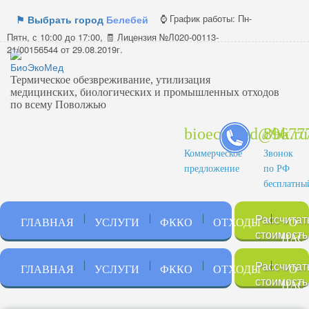
⌚ График работы:
Пн-
⚑ Выбрать город
Белебей
Пятн, с 10:00 до 17:00, 🧾 Лицензия №Л020-00113-
21/00156544 от 29.08.2019г.
Термическое обезвреживание, утилизация
медицинских, биологических и промышленных отходов
по всему Поволжью
bioecomed@bk.ru
89677
Коммерческое
Звонок
предложение
по РФ
бесплатны
Рассчитат
ГЛАВНАЯ
УСЛУГИ
ФККО
ОТХОДЫ
О
стоимость
НАС
Рассчитат
ГЛАВНАЯ
УСЛУГИ
ФККО
ОТХОДЫ
О
стоимость
НАС