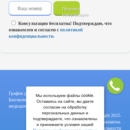
Получить
консультацию
Консультация бесплатна! Подтверждаю, что
ознакомлен и согласен с
политикой
конфиденциальности.
График работы: пон-пят, 9:00-17:00
Мы используем файлы cookie.
Биоэкомед - термическое обезвреживание
Оставаясь на сайте, вы даете
медицинских и биологических отходов.
согласие на обработку
персональных данных и
© Copyright 2025.
подтверждаете, что ознакомлены
Все права защищены.
и принимаете условия нашей
Политика конфиденциальности