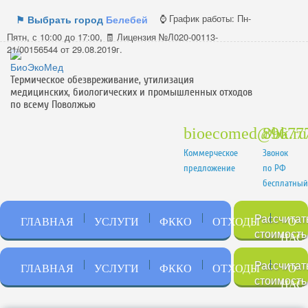
⌚ График работы:
Пн-
⚑ Выбрать город
Белебей
Пятн, с 10:00 до 17:00, 🧾 Лицензия №Л020-00113-
21/00156544 от 29.08.2019г.
Термическое обезвреживание, утилизация
медицинских, биологических и промышленных отходов
по всему Поволжью
bioecomed@bk.ru
89677
Коммерческое
Звонок
предложение
по РФ
бесплатны
Рассчитат
ГЛАВНАЯ
УСЛУГИ
ФККО
ОТХОДЫ
О
стоимость
НАС
Рассчитат
ГЛАВНАЯ
УСЛУГИ
ФККО
ОТХОДЫ
О
стоимость
НАС